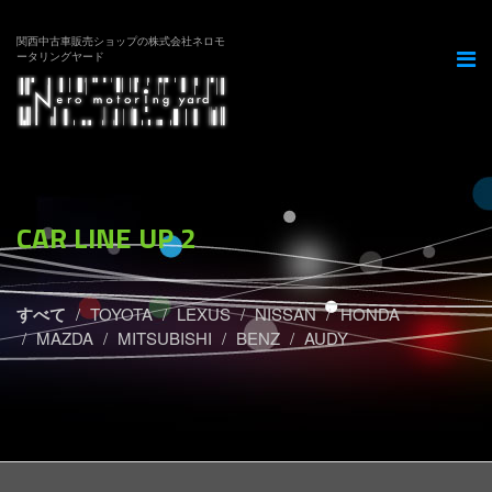
関西中古車販売ショップの株式会社ネロモ
ータリングヤード
CAR LINE UP 2
すべて
TOYOTA
LEXUS
NISSAN
HONDA
MAZDA
MITSUBISHI
BENZ
AUDY